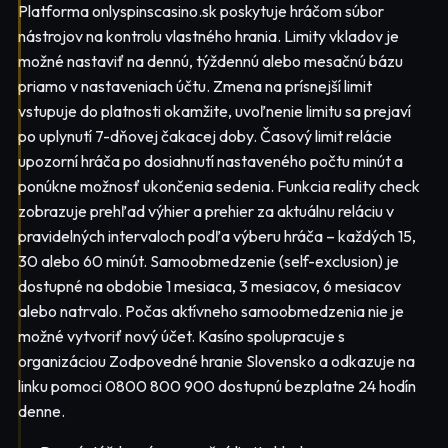
Platforma onlyspinscasino.sk poskytuje hráčom súbor
nástrojov na kontrolu vlastného hrania. Limity vkladov je
možné nastaviť na dennú, týždennú alebo mesačnú bázu
priamo v nastaveniach účtu. Zmena na prísnejší limit
vstupuje do platnosti okamžite, uvoľnenie limitu sa prejaví
po uplynutí 7-dňovej čakacej doby. Časový limit relácie
upozorní hráča po dosiahnutí nastaveného počtu minút a
ponúkne možnosť ukončenia sedenia. Funkcia reality check
zobrazuje prehľad výhier a prehier za aktuálnu reláciu v
pravidelných intervaloch podľa výberu hráča – každých 15,
30 alebo 60 minút. Samoobmedzenie (self-exclusion) je
dostupné na obdobie 1 mesiaca, 3 mesiacov, 6 mesiacov
alebo natrvalo. Počas aktívneho samoobmedzenia nie je
možné vytvoriť nový účet. Kasíno spolupracuje s
organizáciou Zodpovedné hranie Slovensko a odkazuje na
linku pomoci 0800 800 900 dostupnú bezplatne 24 hodín
denne.