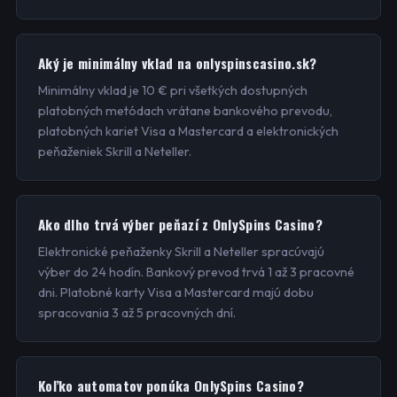
Aký je minimálny vklad na onlyspinscasino.sk?
Minimálny vklad je 10 € pri všetkých dostupných
platobných metódach vrátane bankového prevodu,
platobných kariet Visa a Mastercard a elektronických
peňaženiek Skrill a Neteller.
Ako dlho trvá výber peňazí z OnlySpins Casino?
Elektronické peňaženky Skrill a Neteller spracúvajú
výber do 24 hodín. Bankový prevod trvá 1 až 3 pracovné
dni. Platobné karty Visa a Mastercard majú dobu
spracovania 3 až 5 pracovných dní.
Koľko automatov ponúka OnlySpins Casino?