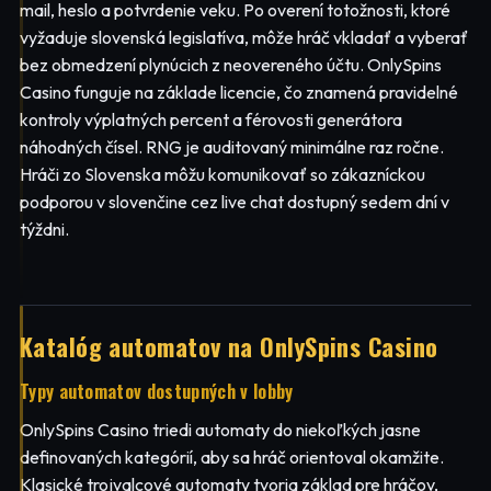
mail, heslo a potvrdenie veku. Po overení totožnosti, ktoré
vyžaduje slovenská legislatíva, môže hráč vkladať a vyberať
bez obmedzení plynúcich z neovereného účtu. OnlySpins
Casino funguje na základe licencie, čo znamená pravidelné
kontroly výplatných percent a férovosti generátora
náhodných čísel. RNG je auditovaný minimálne raz ročne.
Hráči zo Slovenska môžu komunikovať so zákazníckou
podporou v slovenčine cez live chat dostupný sedem dní v
týždni.
Katalóg automatov na OnlySpins Casino
Typy automatov dostupných v lobby
OnlySpins Casino triedi automaty do niekoľkých jasne
definovaných kategórií, aby sa hráč orientoval okamžite.
Klasické trojvalcové automaty tvoria základ pre hráčov,