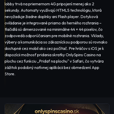
lobby trvá na priemernom 4G pripojení menej ako 2
sekundy. Automaty využívajú HTML5 technológiu, ktorá
nevyžaduje žiadne doplnky ani Flash player. Dotyková
ovládanie je integrované priamo do herného rozhrania –
tlačidlá sú dimenzované na minimálne 44 × 44 pixelov, čo
zodpovedá odporúčaniam pre mobilné rozhrania. Vklady,
výbery a komunikácia so zákazníckou podporou sú rovnako
dostupné cez mobil ako cez počítač. Pre hráčov s iOS je k
dispozícii možnosť pridania skratky OnlySpins Casino na
plochu cez funkciu „Pridať na plochu" v Safari, čo vytvára
zážitok podobný natívnej aplikácii bez obmedzení App
Store.