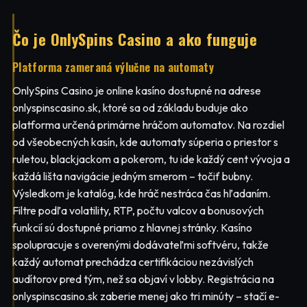
Čo je OnlySpins Casino a ako funguje
Platforma zameraná výlučne na automaty
OnlySpins Casino je online kasíno dostupné na adrese
onlyspinscasino.sk, ktoré sa od základu buduje ako
platforma určená primárne hráčom automatov. Na rozdiel
od všeobecných kasín, kde automaty súperia o priestor s
ruletou, blackjackom a pokerom, tu ide každý cent vývoja a
každá lišta navigácie jedným smerom – točiť bubny.
Výsledkom je katalóg, kde hráč nestráca čas hľadaním.
Filtre podľa volatility, RTP, počtu valcov a bonusových
funkcií sú dostupné priamo z hlavnej stránky. Kasíno
spolupracuje s overenými dodávateľmi softvéru, takže
každý automat prechádza certifikáciou nezávislých
audítorov pred tým, než sa objaví v lobby. Registrácia na
onlyspinscasino.sk zaberie menej ako tri minúty – stačí e-