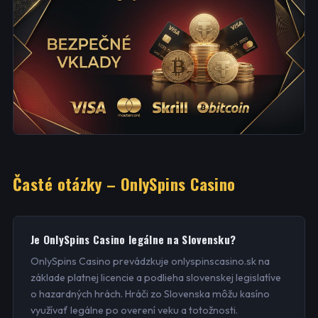
Časté otázky – OnlySpins Casino
Je OnlySpins Casino legálne na Slovensku?
OnlySpins Casino prevádzkuje onlyspinscasino.sk na
základe platnej licencie a podlieha slovenskej legislatíve
o hazardných hrách. Hráči zo Slovenska môžu kasíno
využívať legálne po overení veku a totožnosti.