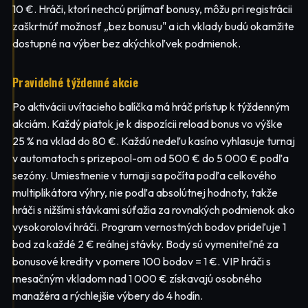
10 €. Hráči, ktorí nechcú prijímať bonusy, môžu pri registrácii
zaškrtnúť možnosť „bez bonusu" a ich vklady budú okamžite
dostupné na výber bez akýchkoľvek podmienok.
Pravidelné týždenné akcie
Po aktivácii uvítacieho balíčka má hráč prístup k týždenným
akciám. Každý piatok je k dispozícii reload bonus vo výške
25 % na vklad do 80 €. Každú nedeľu kasíno vyhlasuje turnaj
v automatoch s prizepool-om od 500 € do 5 000 € podľa
sezóny. Umiestnenie v turnaji sa počíta podľa celkového
multiplikátora výhry, nie podľa absolútnej hodnoty, takže
hráči s nižšími stávkami súťažia za rovnakých podmienok ako
vysokoroloví hráči. Program vernostných bodov prideľuje 1
bod za každé 2 € reálnej stávky. Body sú vymeniteľné za
bonusové kredity v pomere 100 bodov = 1 €. VIP hráči s
mesačným vkladom nad 1 000 € získavajú osobného
manažéra a rýchlejšie výbery do 4 hodín.