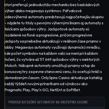
ktorí preferujú jednoduchšiu mechaniku bez kaskádových
výhier alebo megaways systémov. Päťvalcové
videovýherné automaty predstavujú najpočetnejšiu skupinu
– nájdete tu tituly s pevnými výhernými líniami aj automaty s
tisíckami spôsobov výhry. Jackpotové automaty sú
rozdelené na fixné a progresívne, pričom progresívne
jackpoty sa priebežne aktualizujú v reálnom čase priamo v
lobby. Megaways automaty využívajú dynamickú mriežku,
kde počet symbolov na každom valci sa mení pri každom
točení, čo vytvára až 117 649 spôsobov výhry v niektorých
tituloch. Nákupné automaty umožňujú priamy vstup do
bonusovej hry za pevne stanovenú cenu, čo oceňujú hráči s
obmedzeným časom. OnlySpins Casino aktualizuje katalóg
každý týždeň novými prírastkami od výrobcov ako
Pragmatic Play, Play'n GO, NetEnt a iSoftBet.
PREHĽAD KATEGÓRIÍ AUTOMATOV NA ONLYSPINS CASINO