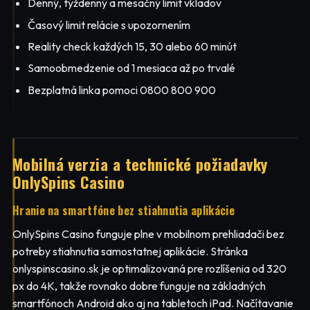
Denný, týždenný a mesačný limit vkladov
Časový limit relácie s upozornením
Reality check každých 15, 30 alebo 60 minút
Samoobmedzenie od 1 mesiaca až po trvalé
Bezplatná linka pomoci 0800 800 900
Mobilná verzia a technické požiadavky
OnlySpins Casino
Hranie na smartfóne bez stiahnutia aplikácie
OnlySpins Casino funguje plne v mobilnom prehliadači bez
potreby stiahnutia samostatnej aplikácie. Stránka
onlyspinscasino.sk je optimalizovaná pre rozlíšenia od 320
px do 4K, takže rovnako dobre funguje na základných
smartfónoch Android ako aj na tabletoch iPad. Načítavanie